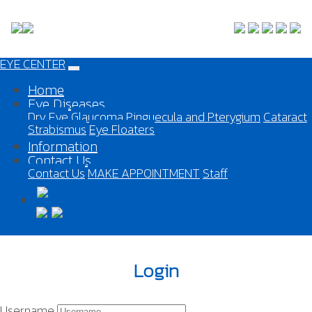
EYE CENTER
Home
Eye Diseases
Dry Eye
Glaucoma
Pinguecula and Pterygium
Cataract
Strabismus
Eye Floaters
Information
Contact Us
Contact Us
MAKE APPOINTMENT
Staff
Login
Username