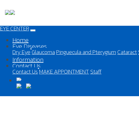
EYE CENTER
Home
Eye Diseases
Dry Eye
Glaucoma
Pinguecula and Pterygium
Cataract
Information
Contact Us
Contact Us
MAKE APPOINTMENT
Staff