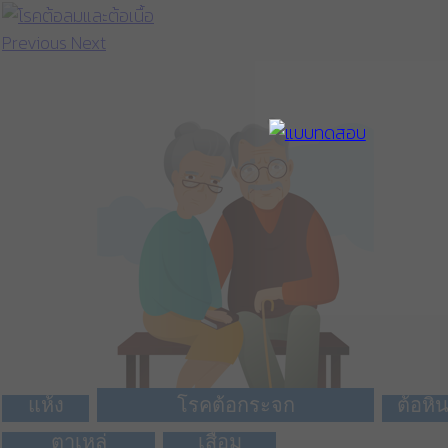
Previous
Next
โรคตา
โรค
แห้ง
โรคต้อกระจก
ต้อหิ
โรคตาเข หรือ
โรควุ้นตา
ตาเหล่
เสื่อม