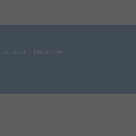
าเข หรือ ตาเหล่
โรควุ้นตาเสื่อม