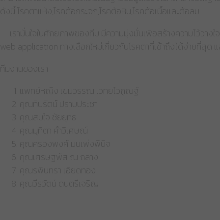
ดังนี้ โรคตาแห้ง,โรคต้อกระจก,โรคต้อหิน,โรคต้อเนื้อและต้อลม
เรามั่นใจในศักยภาพของทีม มีความมุ่งมั่นเพื่อสร้างความไว้วางใจ
web application ทางเลือกใหม่เกี่ยวกับโรคตาที่เข้าถึงได้ง่ายที่สุด 
ทีมงานของเรา
แพทย์หญิง เขมวรรณ เวทยไวกูณฐ์
คุณทินรัตน์ ปราบประชา
คุณสมใจ ชัยยุทธ
คุณมุทิตา คำวิเศษณ์
คุณครองพงศ์ มนเพ่งพินิจ
คุณเศรษฐพัส ณ ถลาง
คุณรพินทรา เอียดทอง
คุณวีรวัตน์ ดนตรีเจริญ