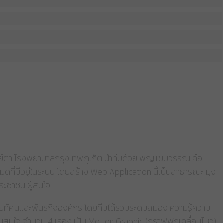
ศูนย์ตา โรงพยาบาลกรุงเทพภูเก็ต นำทีมด้วย พญ.เขมวรรณ คือ
ที่มีอยู่ในระบบ โดยสร้าง Web Application นี้เป็นสาธารณะ มุ่ง
ประชาชน ผู้สนใจ
สัยทัศน์และพันธกิจองค์กร โดยทีมได้รวมระดมสมอง ความรู้ความ
มสนใจ จำนวน 4 เรื่อง เป็น Motion Graphic (กราฟฟิกเคลื่อนไหว)