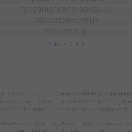
คุณรู้จักโรคต้อกระจกหรือไม่?
ต้อหินตรวจพบก่อนฯ
เครื่องประคบอุ่น
‹ First
<
3
4
5
17 ด้วยความมุ่งมั่นตั้งใจกับความคิดง่ายๆที่ยิ่งใหญ่ ของทีมงาน
d Application แบบ Responsive ให้ง่ายต่อการเข้าถึงข้อมูลทั้งหมด
่อง โรคตา โดยเน้นให้ ใช้งานง่าย รวดเร็ว และมีประโยชน์สูงสุดต่อ
ของพนักงาน ผู้รับริการ ผู้ป่วย และญาติ เพื่อให้สอดคล้องกับวิ
้อมูลความเกี่ยวกับโรคตาที่เป็นโรคตาที่พบบ่อย และประชาชนให้ควา