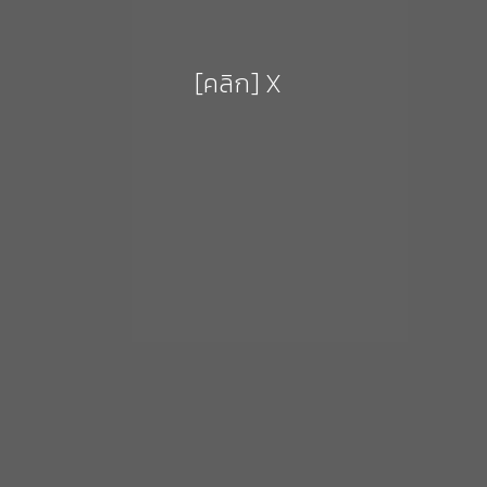
[คลิก] X