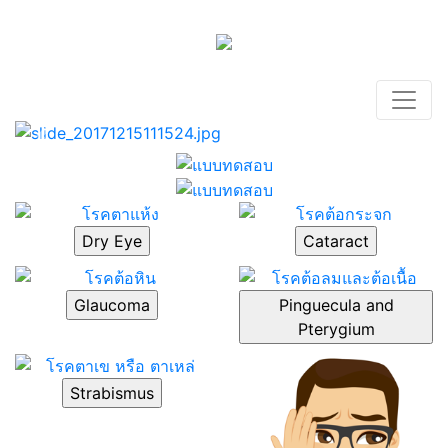
EYE CENTER
Previous
Next
Dry Eye
Cataract
Glaucoma
Pinguecula and
Pterygium
Strabismus