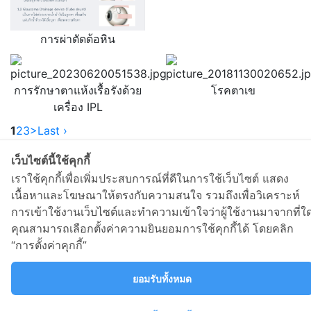
การผ่าตัดต้อหิน
การรักษาตาแห้งเรื้อรังด้วย
โรคตาเข
เครื่อง IPL
1
2
3
>
Last ›
เว็บไซต์นี้ใช้คุกกี้
เราใช้คุกกี้เพื่อเพิ่มประสบการณ์ที่ดีในการใช้เว็บไซต์ แสดง
[Click] X
เนื้อหาและโฆษณาให้ตรงกับความสนใจ รวมถึงเพื่อวิเคราะห์
การเข้าใช้งานเว็บไซต์และทำความเข้าใจว่าผู้ใช้งานมาจากที่ใ
Privacy Policy
|
Cookie Policy
คุณสามารถเลือกตั้งค่าความยินยอมการใช้คุกกี้ได้ โดยคลิก
“การตั้งค่าคุกกี้”
Copyright Ⓒ 2017 -
2026
Bangkok Hospital Phuket
ยอมรับทั้งหมด
All right reserved