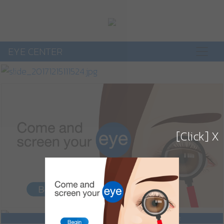
EYE CENTER
Previous
Next
[Click] X
Dry Eye
Cataract