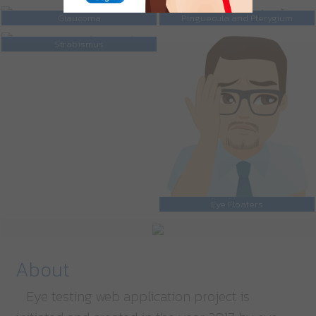
Glaucoma
Pinguecula and Pterygium
Strabismus
Eye Floaters
About
Eye testing web application project is